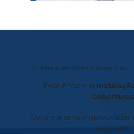
Contrate quem conhece do assunto...
Excelência em
Instalaçã
Cobertura
Contrate uma empresa líder 
segmento