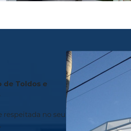
o de Toldos e
s
e respeitada no seu
.