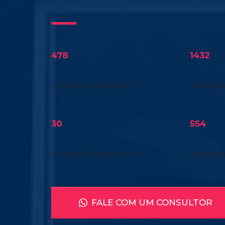
478
1432
Clientes Satisfeitos
Trabalh
30
554
Anos de Experiência
Projetos
FALE COM UM CONSULTOR