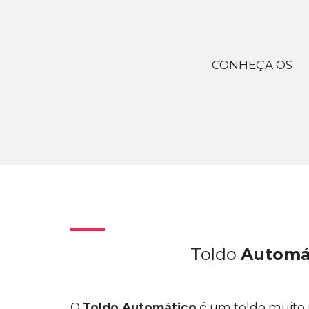
CONHEÇA OS
Toldo
Automá
O
Toldo Automático
é um toldo muito u